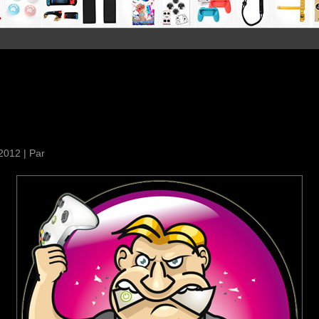
2012
|
Par