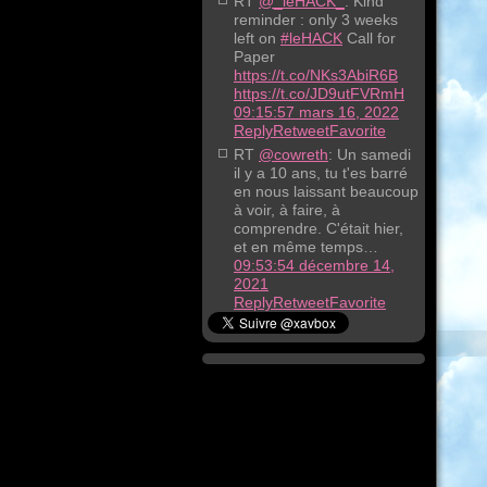
RT
@_leHACK_
: Kind
reminder : only 3 weeks
left on
#leHACK
Call for
Paper
https://t.co/NKs3AbiR6B
https://t.co/JD9utFVRmH
09:15:57 mars 16, 2022
Reply
Retweet
Favorite
RT
@cowreth
: Un samedi
il y a 10 ans, tu t'es barré
en nous laissant beaucoup
à voir, à faire, à
comprendre. C'était hier,
et en même temps…
09:53:54 décembre 14,
2021
Reply
Retweet
Favorite