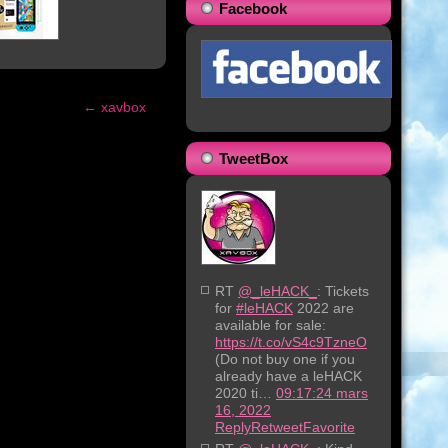
Facebook
←
xavbox
TweetBox
RT
@_leHACK_
: Tickets
for
#leHACK
2022 are
available for sale:
https://t.co/vS4c9TzneO
(Do not buy one if you
already have a leHACK
2020 ti…
09:17:24 mars
16, 2022
Reply
Retweet
Favorite