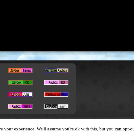
Copyright © 2026. All Rights Reserved by XavBox
e your experience. We'll assume you're ok with this, but you can opt-ou
Designed by
XavFun
.