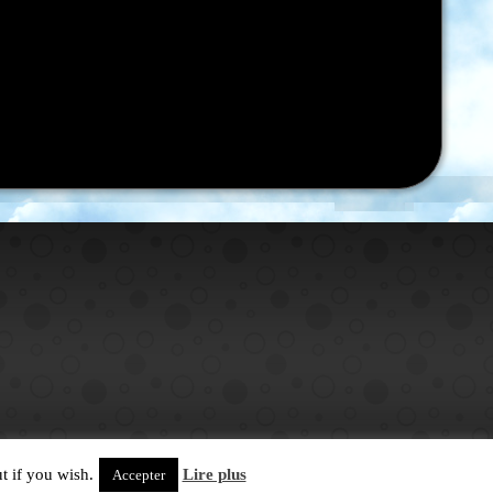
t if you wish.
Lire plus
Accepter