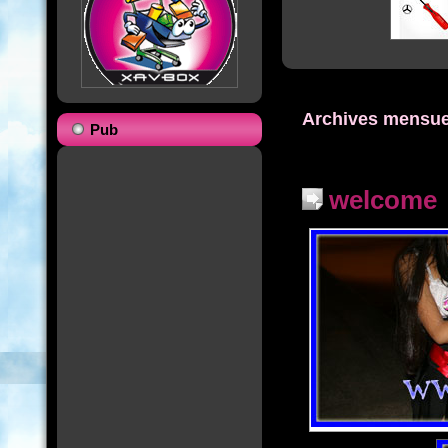
Archives mensue
Pub
welcome