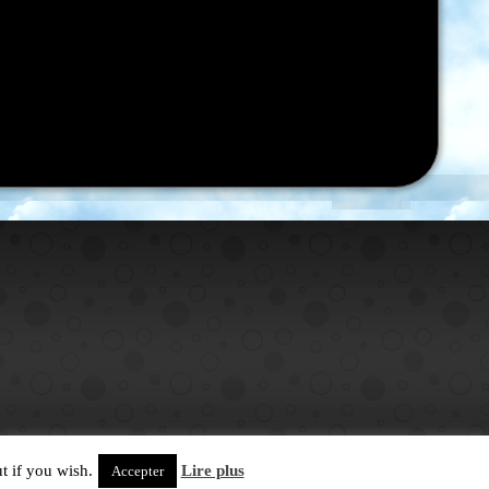
t if you wish.
Lire plus
Accepter