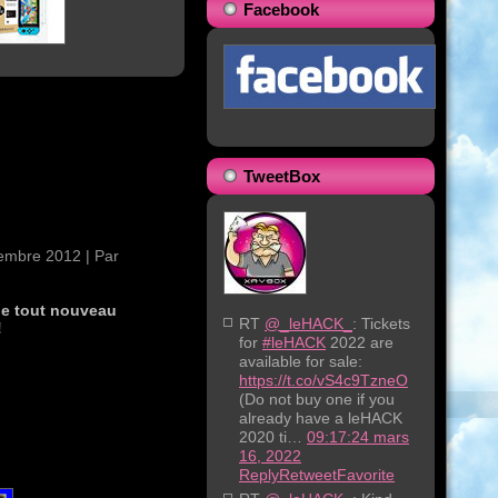
Facebook
TweetBox
embre 2012
|
Par
le tout nouveau
RT
@_leHACK_
: Tickets
!
for
#leHACK
2022 are
available for sale:
https://t.co/vS4c9TzneO
(Do not buy one if you
already have a leHACK
2020 ti…
09:17:24 mars
16, 2022
Reply
Retweet
Favorite