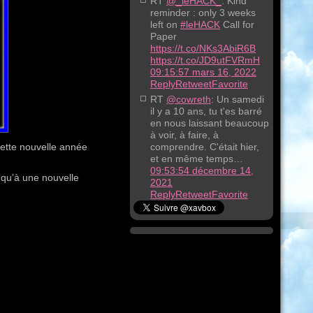
RT
@_leHACK_
: Kind
reminder : only 3 weeks
left on
#leHACK
Call for
Paper
https://t.co/NKs3AbiR6B
https://t.co/JD9utFVRmH
09:15:57 mars 16, 2022
Reply
Retweet
Favorite
RT
@cowreth
: Un samedi
il y a 10 ans, tu t'es barré
en nous laissant beaucoup
à voir, à faire, à
cette nouvelle année
comprendre. C'était hier,
et en même temps…
09:53:54 décembre 14,
i qu’à une nouvelle
2021
Reply
Retweet
Favorite