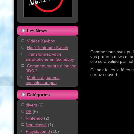
Les News
Vidéos Xavbox
Hack Nintendo Switch
Comme vous avez pu le
Transformez votre
vos propres news et si e
smartphone en Gameboy
elle sera validé par no
Comment mettre à jour sa
Ce soir faites la fêtes
3DS ?
sortez couvert…
Mettez à jour vos
consoles ou pas
Catégories
divers
(6)
DS
(6)
Nintendo
(2)
Non classé
(1)
Playstation 3
(10)