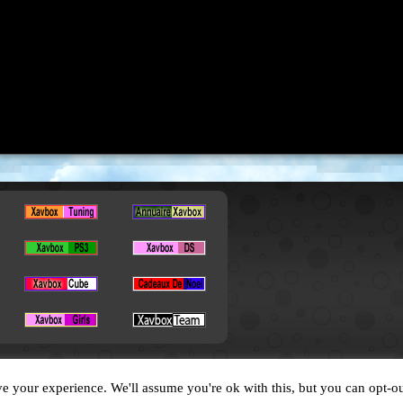
Copyright © 2026. All Rights Reserved by XavBox
e your experience. We'll assume you're ok with this, but you can opt-ou
Designed by
XavFun
.