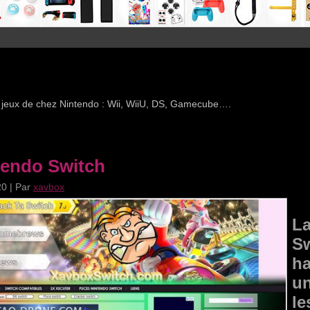
e jeux de chez Nintendo : Wii, WiiU, DS, Gamecube….
tendo Switch
20
|
Par
xavbox
La
Sw
ha
u
le