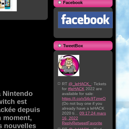
Facebook
TweetBox
RT
@_leHACK_
: Tickets
for
#leHACK
2022 are
 Nintendo
available for sale:
https://t.co/vS4c9TzneO
itch est
(Do not buy one if you
ckée depuis
already have a leHACK
2020 ti…
09:17:24 mars
n moment,
16, 2022
Reply
Retweet
Favorite
s nouvelles