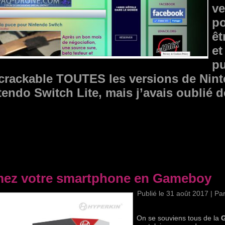
ve
po
êt
et
pu
 crackable TOUTES les versions de Nin
endo Switch Lite, mais j’avais oublié 
mez votre smartphone en Gameboy
Publié le
31 août 2017
|
Pa
On se souviens tous de la