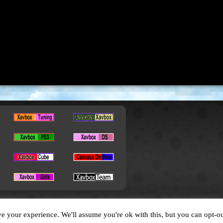
Copyright © 2026. All Rights Reserved by XavBox
e your experience. We'll assume you're ok with this, but you can opt-ou
Designed by
XavFun
.