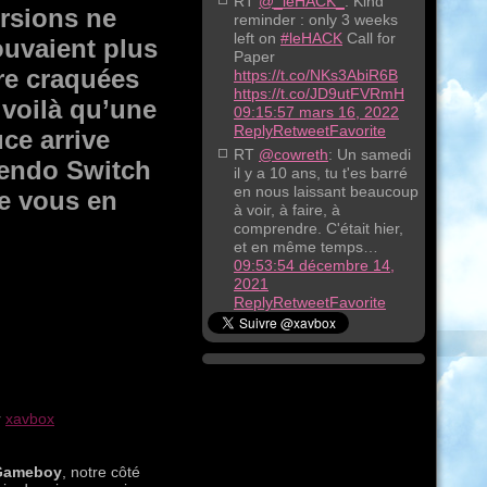
RT
@_leHACK_
: Kind
rsions ne
reminder : only 3 weeks
left on
#leHACK
Call for
uvaient plus
Paper
re craquées
https://t.co/NKs3AbiR6B
https://t.co/JD9utFVRmH
 voilà qu’une
09:15:57 mars 16, 2022
Reply
Retweet
Favorite
ce arrive
RT
@cowreth
: Un samedi
tendo Switch
il y a 10 ans, tu t'es barré
en nous laissant beaucoup
de vous en
à voir, à faire, à
comprendre. C'était hier,
et en même temps…
09:53:54 décembre 14,
2021
Reply
Retweet
Favorite
r
xavbox
Gameboy
, notre côté