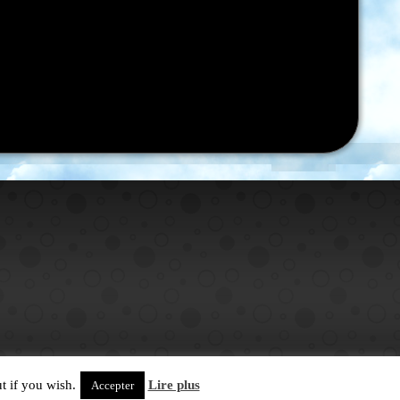
t if you wish.
Lire plus
Accepter