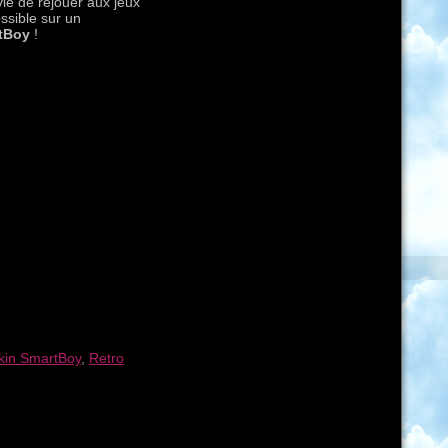
ie de rejouer aux jeux
ssible sur un
tBoy
!
kin SmartBoy
,
Retro