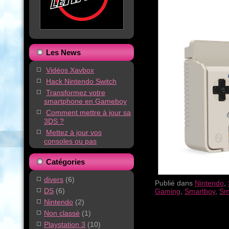
Les News
Vidéos Xavbox
Hack Nintendo Switch
Transformez votre
smartphone en Gameboy
Comment mettre à jour sa
3DS ?
Mettez à jour vos
consoles ou pas
Catégories
divers
(6)
Publié dans
Nintendo
,
DS
(6)
Gaming
,
Smartboy
,
Sm
Nintendo
(2)
Non classé
(1)
Playstation 3
(10)