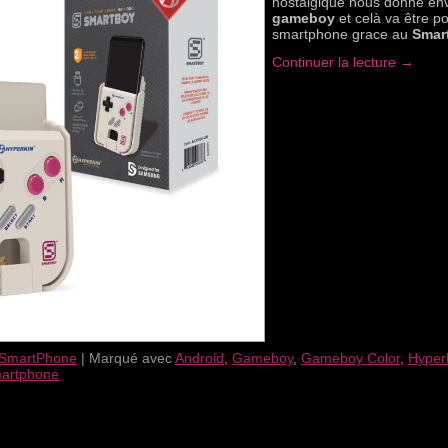
nostalgique nous donne env
gameboy
et celà va être po
smartphone grace au
Smar
Continuer la lecture
→
SmartPhone
|
Marqué avec
Android
,
Gameboy
,
Gameboy Color
,
Hyper
artphone