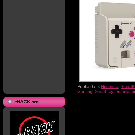
Publié dans
Nintendo
,
SmartP
Gaming
,
Smartboy
,
Smartpho
leHACK.org