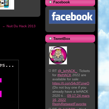
Facebook
←
Nuit Du Hack 2013
TweetBox
RT
@_leHACK_
: Tickets
for
#leHACK
2022 are
available for sale:
https://t.co/vS4c9TzneO
(Do not buy one if you
already have a leHACK
2020 ti…
09:17:24 mars
16, 2022
Reply
Retweet
Favorite