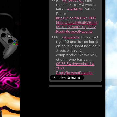
RT
@_leHACK_
: Kind
reminder : only 3 weeks
left on
#leHACK
Call for
Paper
https://t.co/NKs3AbiR6B
https://t.co/JD9utFVRmH
09:15:57 mars 16, 2022
Reply
Retweet
Favorite
RT
@cowreth
: Un samedi
il y a 10 ans, tu t'es barré
en nous laissant beaucoup
à voir, à faire, à
comprendre. C'était hier,
et en même temps…
09:53:54 décembre 14,
2021
Reply
Retweet
Favorite