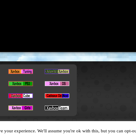
Copyright © 2026. All Rights Reserved by XavBox
e your experience. We'll assume you're ok with this, but you can opt-ou
Designed by
XavFun
.