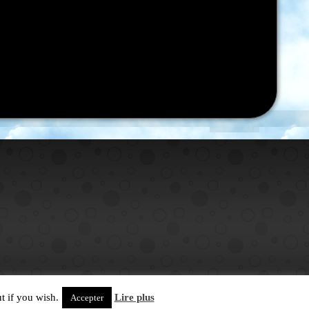
t if you wish.
Lire plus
Accepter