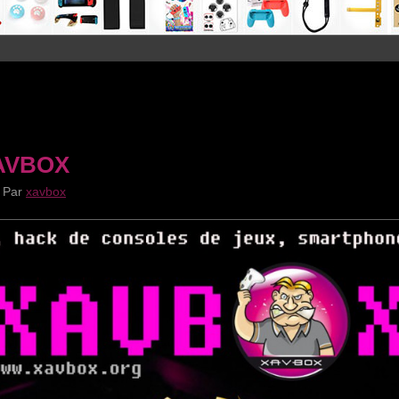
AVBOX
|
Par
xavbox