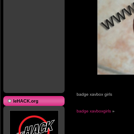
badge xavbox girls
leHACK.org
badge xavboxgirls
»