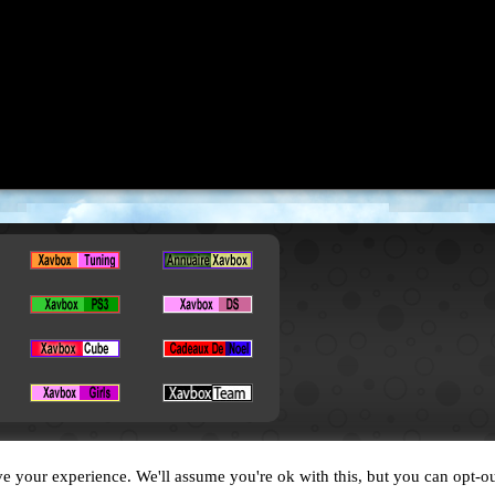
Copyright © 2026. All Rights Reserved by XavBox
e your experience. We'll assume you're ok with this, but you can opt-ou
Designed by
XavFun
.