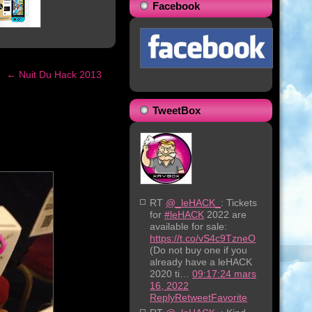
Facebook
←
Nuit Du Hack 2013
TweetBox
RT
@_leHACK_
: Tickets
for
#leHACK
2022 are
available for sale:
https://t.co/vS4c9TzneO
(Do not buy one if you
already have a leHACK
2020 ti…
09:17:24 mars
16, 2022
Reply
Retweet
Favorite