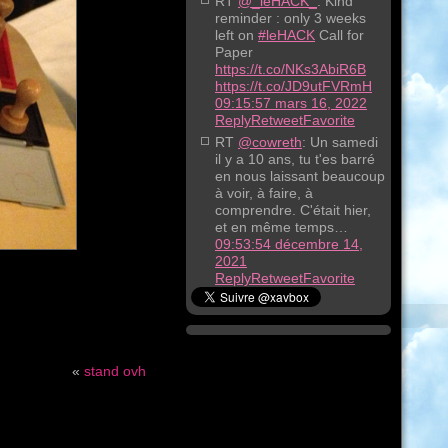
RT
@_leHACK_
: Kind
reminder : only 3 weeks
left on
#leHACK
Call for
Paper
https://t.co/NKs3AbiR6B
https://t.co/JD9utFVRmH
09:15:57 mars 16, 2022
Reply
Retweet
Favorite
RT
@cowreth
: Un samedi
il y a 10 ans, tu t'es barré
en nous laissant beaucoup
à voir, à faire, à
comprendre. C'était hier,
et en même temps…
09:53:54 décembre 14,
2021
Reply
Retweet
Favorite
«
stand ovh