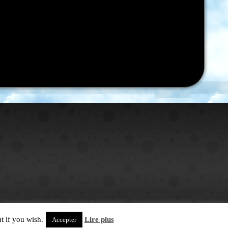
t if you wish.
Lire plus
Accepter