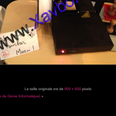
La taille originale est de
800 × 600
pixels
e de Génie Informatique)
»