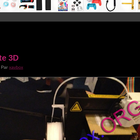
te 3D
|
Par
xavbox