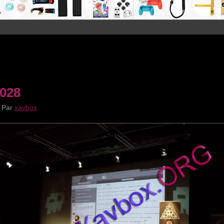
028
|
Par
xavbox