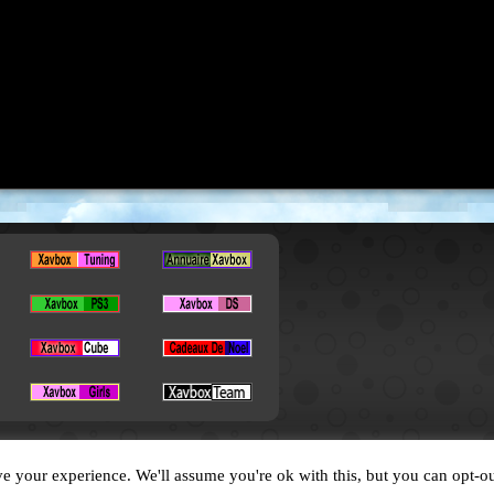
Copyright © 2026. All Rights Reserved by XavBox
e your experience. We'll assume you're ok with this, but you can opt-ou
Designed by
XavFun
.