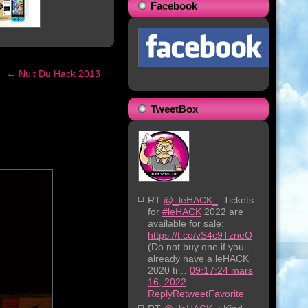
Facebook
←
Nuit Du Hack 2013
TweetBox
RT
@_leHACK_
: Tickets
for
#leHACK
2022 are
available for sale:
https://t.co/vS4c9TzneO
(Do not buy one if you
already have a leHACK
2020 ti…
09:17:24 mars
16, 2022
Reply
Retweet
Favorite