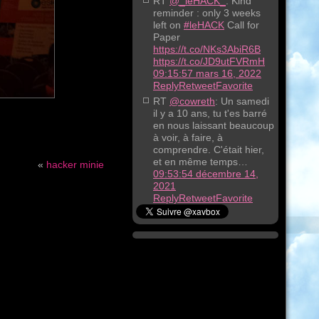
RT
@_leHACK_
: Kind
reminder : only 3 weeks
left on
#leHACK
Call for
Paper
https://t.co/NKs3AbiR6B
https://t.co/JD9utFVRmH
09:15:57 mars 16, 2022
Reply
Retweet
Favorite
RT
@cowreth
: Un samedi
il y a 10 ans, tu t'es barré
en nous laissant beaucoup
à voir, à faire, à
comprendre. C'était hier,
et en même temps…
«
hacker minie
09:53:54 décembre 14,
2021
Reply
Retweet
Favorite