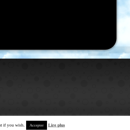
t if you wish.
Lire plus
Accepter