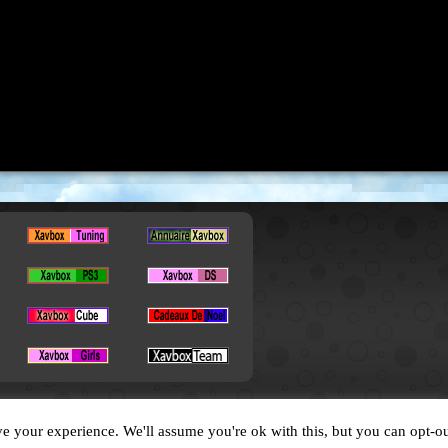
Copyright © 2026. All Rights Reserved by XavBox
e your experience. We'll assume you're ok with this, but you can opt-ou
Designed by
XavFun
.