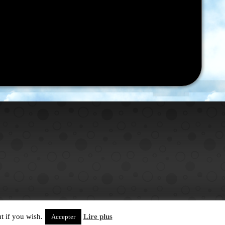
t if you wish.
Lire plus
Accepter