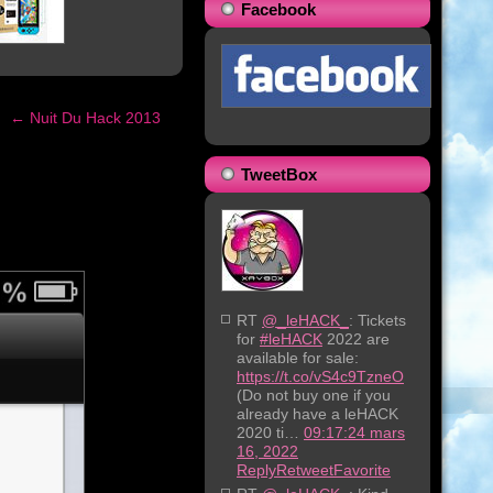
Facebook
←
Nuit Du Hack 2013
TweetBox
RT
@_leHACK_
: Tickets
for
#leHACK
2022 are
available for sale:
https://t.co/vS4c9TzneO
(Do not buy one if you
already have a leHACK
2020 ti…
09:17:24 mars
16, 2022
Reply
Retweet
Favorite