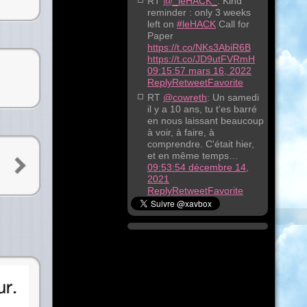
RT
@_leHACK_
: Kind
reminder : only 3 weeks
left on
#leHACK
Call for
Paper
https://t.co/NKs3AbiR6B
https://t.co/JD9utFVRmH
09:15:57 mars 16, 2022
Reply
Retweet
Favorite
RT
@cowreth
: Un samedi
il y a 10 ans, tu t'es barré
en nous laissant beaucoup
à voir, à faire, à
comprendre. C'était hier,
et en même temps…
09:53:54 décembre 14,
2021
Reply
Retweet
Favorite