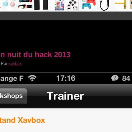
on nuit du hack 2013
|
Par
xavbox