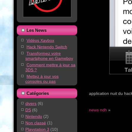
Les News
Vidéos Xavbox
Hack Nintendo Switch
Transformez votre
smartphone en Gameboy
Comment mettre à jour sa
3DS ?
Mettez à jour vos
consoles ou pas
Catégories
application nuit du ha
divers
(6)
DS
(6)
news ndh
»
Nintendo
(2)
Non classé
(1)
Playstation 3
(10)