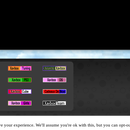
Copyright © 2026. All Rights Reserved by XavBox
e your experience. We'll assume you're ok with this, but you can opt-ou
Designed by
XavFun
.