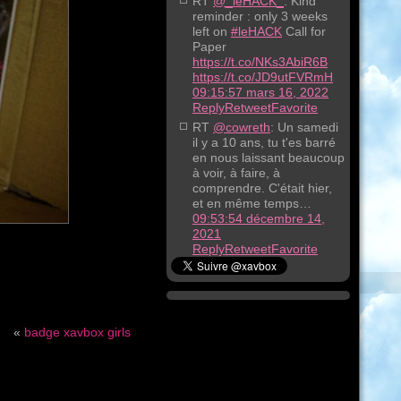
RT
@_leHACK_
: Kind
reminder : only 3 weeks
left on
#leHACK
Call for
Paper
https://t.co/NKs3AbiR6B
https://t.co/JD9utFVRmH
09:15:57 mars 16, 2022
Reply
Retweet
Favorite
RT
@cowreth
: Un samedi
il y a 10 ans, tu t'es barré
en nous laissant beaucoup
à voir, à faire, à
comprendre. C'était hier,
et en même temps…
09:53:54 décembre 14,
2021
Reply
Retweet
Favorite
«
badge xavbox girls