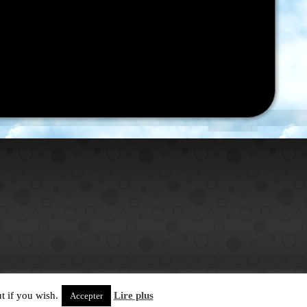
t if you wish.
Lire plus
Accepter