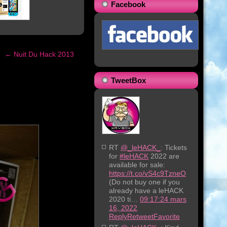
Facebook
←
Nuit Du Hack 2013
TweetBox
RT
@_leHACK_
: Tickets
for
#leHACK
2022 are
available for sale:
https://t.co/vS4c9TzneO
(Do not buy one if you
already have a leHACK
2020 ti…
09:17:24 mars
16, 2022
Reply
Retweet
Favorite