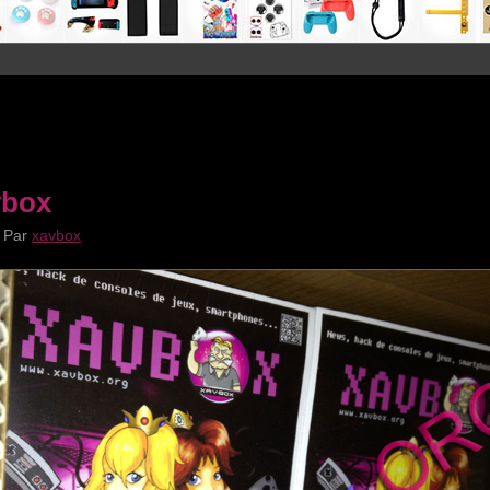
vbox
|
Par
xavbox