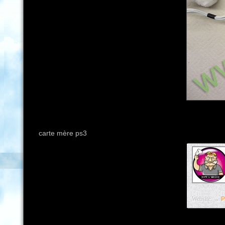
carte mère ps3
Website: →
P