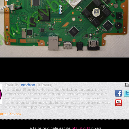
xavbox
Co
Post By
(
0 Posts
)
J'ai fêté mes 10 ans de Xavbox à la Nuit Du Hack en juin dernier, tout à
commencer par la xbox et maintenant on peut retrouver un site par consoles
avec des tests, des tutos et des news. Mais pour plus d'infos suivez moi sur
Twitter et pour les infos un peu plus fun et que vous ne retrouverez nulle part
ailleurs il y a notre page Facebook, aimez là comme je vous aime.
ortail Xavbox
La taille originale est de
600 × 400
pixels