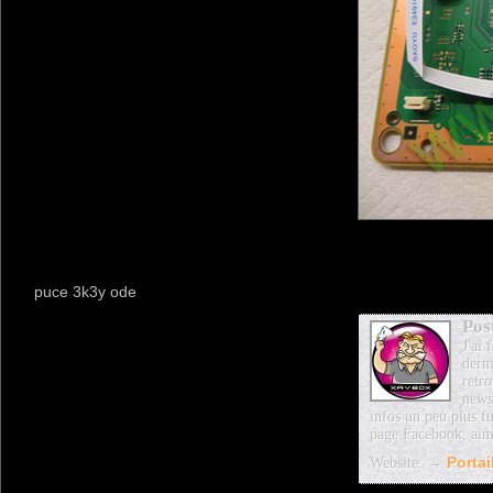
puce 3k3y ode
Pos
J'ai
dern
retro
news
infos un peu plus fu
page Facebook, aim
Website: →
Porta