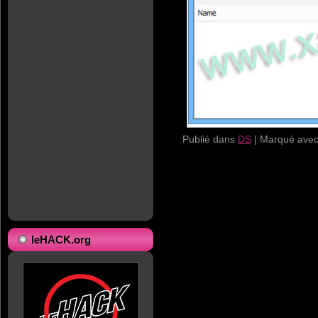
Publié dans
DS
|
Marqué ave
leHACK.org