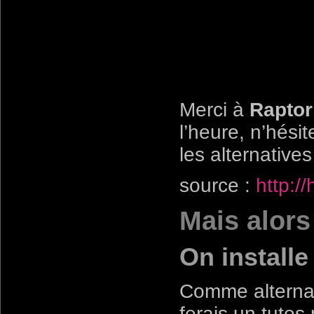
Merci à
Raptor
l’heure, n’hési
les alternativ
source :
http:/
Mais alors
On install
Comme alternati
ferais un tutos