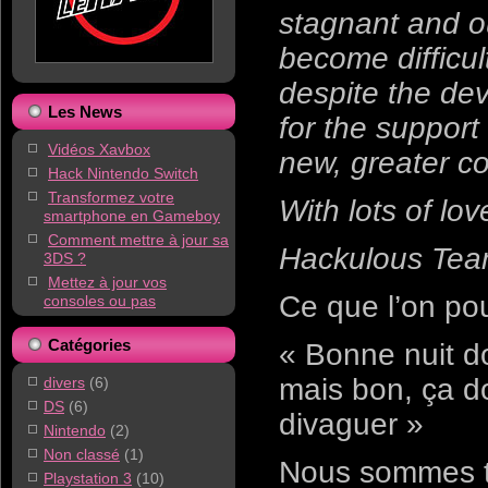
stagnant and ou
become difficu
despite the dev
Les News
for the suppor
Vidéos Xavbox
new, greater c
Hack Nintendo Switch
Transformez votre
With lots of lov
smartphone en Gameboy
Comment mettre à jour sa
Hackulous Tea
3DS ?
Mettez à jour vos
Ce que l’on pou
consoles ou pas
Catégories
« Bonne nuit do
mais bon, ça do
divers
(6)
DS
(6)
divaguer »
Nintendo
(2)
Non classé
(1)
Nous sommes tr
Playstation 3
(10)