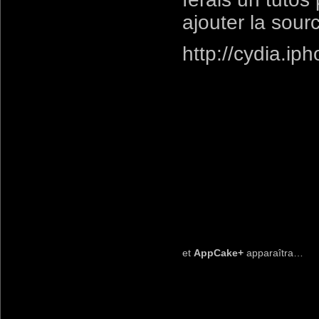
ajouter la sour
http://cydia.i
et
AppCake+
apparaîtra…