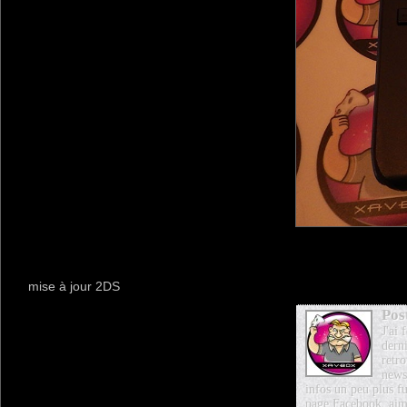
mise à jour 2DS
Pos
J'ai
dern
retro
news
infos un peu plus fu
page Facebook, aim