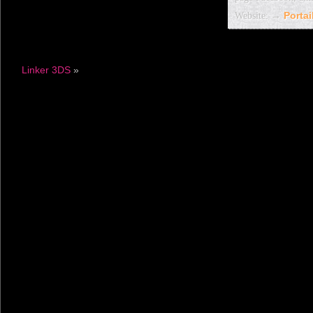
Website: →
Porta
Linker 3DS
»