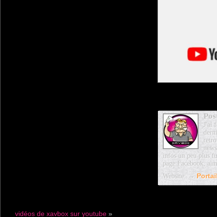
Pos
J'ai
dern
retro
news
infos un peu plus fu
page Facebook, aim
Website: →
Porta
vidéos de xavbox sur youtube
»