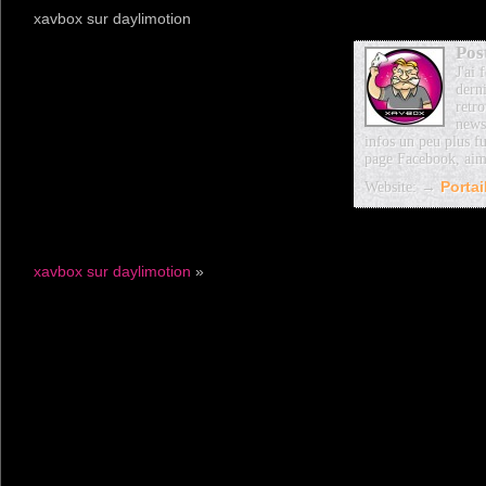
xavbox sur daylimotion
Pos
J'ai
dern
retro
news
infos un peu plus fu
page Facebook, aim
Website: →
Porta
xavbox sur daylimotion
»