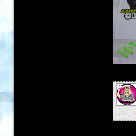
Website: →
P