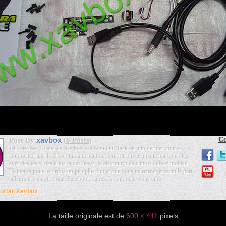
xavbox
Co
Post By
(
0 Posts
)
J'ai fêté mes 10 ans de Xavbox à la Nuit Du Hack en juin dernier, tout à
commencer par la xbox et maintenant on peut retrouver un site par consoles
avec des tests, des tutos et des news. Mais pour plus d'infos suivez moi sur
Twitter et pour les infos un peu plus fun et que vous ne retrouverez nulle part
ailleurs il y a notre page Facebook, aimez là comme je vous aime.
ortail Xavbox
La taille originale est de
600 × 411
pixels