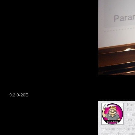
9.2.0-20E
Pos
J'ai
dern
retro
news
infos un peu plus fu
page Facebook, aim