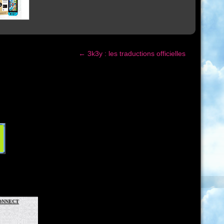
←
3k3y : les traductions officielles
nnect