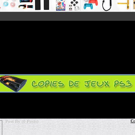
Co
Post By
(
0 Posts
)