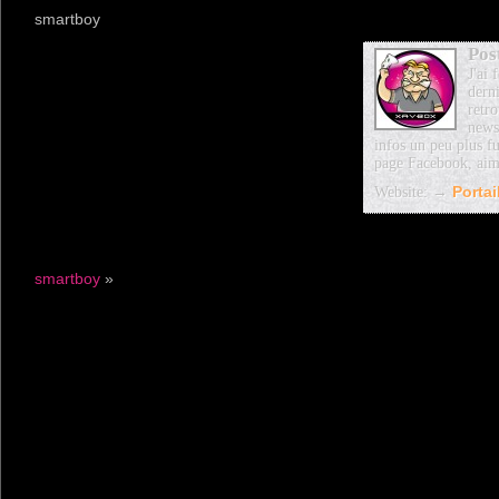
smartboy
Pos
J'ai
dern
retro
news
infos un peu plus fu
page Facebook, aim
Website: →
Porta
smartboy
»