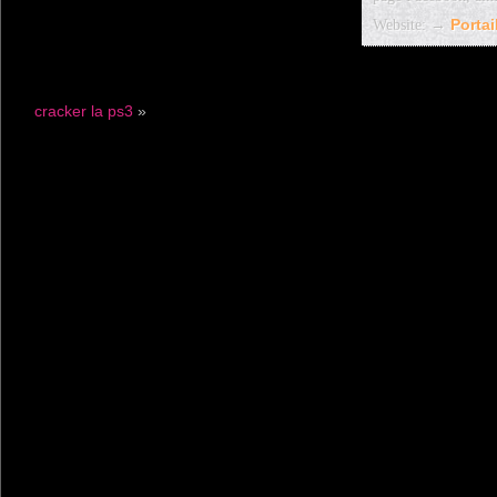
Website: →
Porta
cracker la ps3
»