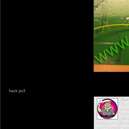
hack ps3
Pos
J'ai
dern
retro
news
infos un peu plus fu
page Facebook, aim